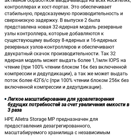
активной обработкой ввода-вывода на всех носителях,
контроллерах и хост-портах. Это обеспечивает
стабильную, предсказуемую производительность и
сверхнизкую задержку. В выпуске 2 была
представлена новая 32-ядерная модель резервные
узлы контроллера, которые добавляются к
существующему выбору 8-ядерных и 16-ядерных
резервных узлов-контроллеров и обеспечивают
двукратный скачок производительности
. Так 32
ядерная модель может выдать более 1,1млн
IOPS
на
чтение (при 100% чтении блоком 16к без включенной
компрессии и дедупдикации), а так же может выдать
поток более 42Гб/с (при 100% чтении блоком 256к без
включенной компрессии и дедупдикации).
Легкое масштабирование для удовлетворения
будущих потребностей за счет увеличения емкости в
3 раза
НРЕ Alletra Storage MP предназначен для
предоставления дезагрегированного,
масштабируемого хранилища с независимым