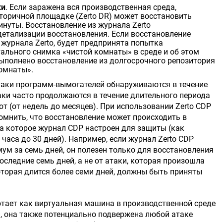
ки
. Если заражена вся производственная среда,
торичной площадке (Zerto DR) может восстановить
нуты. Восстановление из журнала Zerto
детализации восстановления. Если восстановление
урнала Zerto, будет предпринята попытка
льного снимка «чистой комнаты» в среде и об этом
 выполнено восстановление из долгосрочного репозитория
комнаты».
атаки программ-вымогателей обнаруживаются в течение
аки часто продолжаются в течение длительного периода
т (от недель до месяцев). При использовании Zerto CDP
омнить, что восстановление может происходить в
на которое журнал CDP настроен для защиты (как
 часа до 30 дней). Например, если журнал Zerto CDP
ум за семь дней, он полезен только для восстановления
оследние семь дней, а не от атаки, которая произошла
которая длится более семи дней, должны быть приняты
ботает как виртуальная машина в производственной среде
 она также потенциально подвержена любой атаке