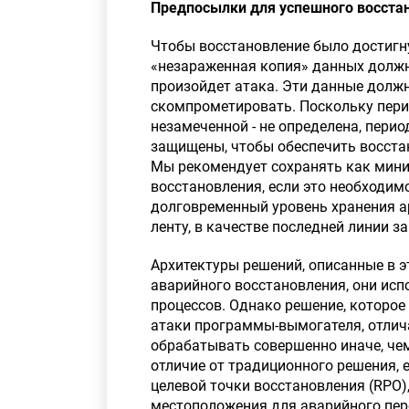
Предпосылки для успешного восста
Чтобы восстановление было достигну
«незараженная копия» данных должна
произойдет атака. Эти данные долж
скомпрометировать. Поскольку перио
незамеченной - не определена, пери
защищены, чтобы обеспечить восста
Мы рекомендует сохранять как мин
восстановления, если это необходи
долговременный уровень хранения ар
ленту, в качестве последней линии з
Архитектуры решений, описанные в э
аварийного восстановления, они исп
процессов. Однако решение, которо
атаки программы-вымогателя, отлича
обрабатывать совершенно иначе, че
отличие от традиционного решения, 
целевой точки восстановления (RPO)
местоположения для аварийного пере