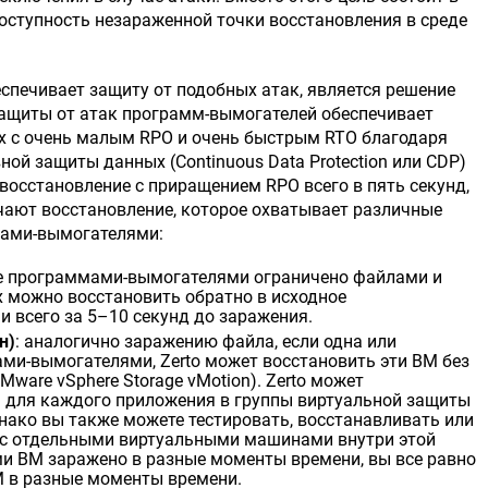
оступность незараженной точки восстановления в среде
спечивает защиту от подобных атак, является решение
 защиты от атак программ-вымогателей обеспечивает
 с очень малым RPO и очень быстрым RTO благодаря
ной защиты данных (
Continuous
Data
Protection
или CDP)
 восстановление с приращением RPO всего в пять секунд,
чают восстановление, которое охватывает различные
мами-вымогателями:
ие программами-вымогателями ограничено файлами и
х можно восстановить обратно в исходное
 всего за 5–10 секунд до заражения.
н)
: аналогично заражению файла, если одна или
и-вымогателями, Zerto может восстановить эти ВМ без
Mware
vSphere
Storage
vMotion
). Zerto может
 для каждого приложения в группы виртуальной защиты
нако вы также можете тестировать, восстанавливать или
 с отдельными виртуальными машинами внутри этой
ми ВМ заражено в разные моменты времени, вы все равно
М в разные моменты времени.