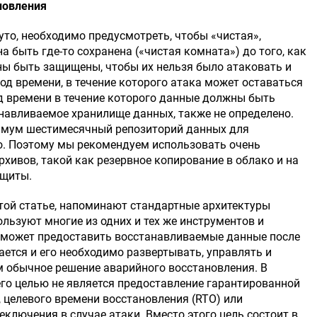
новления
то, необходимо предусмотреть, чтобы «чистая»,
 быть где-то сохранена («чистая комната») до того, как
ны быть защищены, чтобы их нельзя было атаковать и
д времени, в течение которого атака может оставаться
од времени в течение которого данные должны быть
навливаемое хранилище данных, также не определено.
имум шестимесячный репозиторий данных для
мо. Поэтому мы рекомендуем использовать очень
хивов, такой как резервное копирование в облако и на
ащиты.
той статье, напоминают стандартные архитектуры
ользуют многие из одних и тех же инструментов и
е может предоставить восстанавливаемые данные после
ется и его необходимо развертывать, управлять и
м обычное решение аварийного восстановления. В
его целью не является предоставление гарантированной
, целевого времени восстановления (RTO) или
ключения в случае атаки. Вместо этого цель состоит в