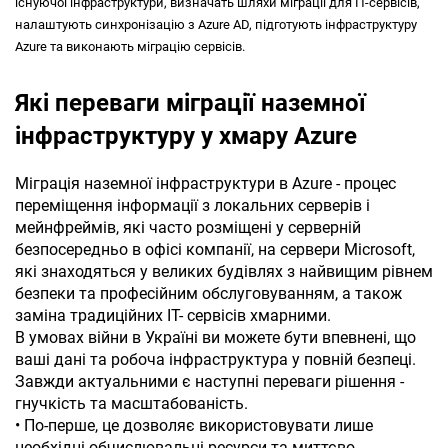
існуючої інфраструктури, визначать шляхи міграції для ІТ-сервісів,
налаштують синхронізацію з Azure AD, підготують інфраструктуру
Azure та виконають міграцію сервісів.
Які переваги міграції наземної
інфраструктуру у хмару Azure
Міграція наземної інфраструктури в Azure - процес
переміщення інформації з локальних серверів і
мейнфреймів, які часто розміщені у серверній
безпосередньо в офісі компанії, на сервери Microsoft,
які знаходяться у великих будівлях з найвищим рівнем
безпеки та професійним обслуговуванням, а також
заміна традиційних ІТ- сервісів хмарними.
В умовах війни в Україні ви можете бути впевнені, що
ваші дані та робоча інфраструктура у повній безпеці.
Завжди актуальними є наступні переваги рішення -
гнучкість та масштабованість.
• По-перше, це дозволяє використовувати лише
необхідні обчислювальні ресурси та миттєво