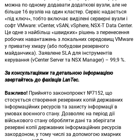
можна по одному додавати додаткові вузли, але не
більше 16 вузлів на один кластер. Сервіс надається
«під ключ», тобто включає виділені серверні вузли і
софт VMware: vCenter, vSAN, vSphere, NSX-T Data Center.
Це одне з найбільш «швидких» рішень з перенесення
робочих навантажень з локальних середовищ VMware
у приватну хмару (або побудови резервного
майданчика). Заявлене SLA для інструментів
керування (vCenter Server та NSX Manager) – 99,9 %.
За консультаціями та детальною інформацією
звертайтесь до фахівців LanTec.
Важливо!
Прийнято законопроект №7152, що
стосується створення резервних копій державних
інформаційних ресурсів та захисту інформації в
умовах воєнного стану. Дозволяє на період дії
військового стану обробляти дані та зберігати
резервні копії державних інформаційних ресурсів
закордоном, у тому числі за допомогою хмарних