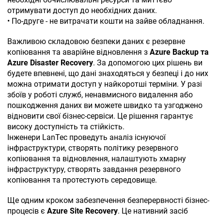
отримувати доступ до необхідних даних.
• По-друге - не витрачати кошти на зайве обладнання.
Важливою складовою безпеки даних є резервне
копіювання та аварійне відновлення з
Azure Backup та
Azure Disaster Recovery
. За допомогою цих рішень ви
будете впевнені, що дані знаходяться у безпеці і до них
можна отримати доступ у найкоротші терміни. У разі
збоїв у роботі служб, ненавмисного видалення або
пошкодження даних ви можете швидко та узгоджено
відновити свої бізнес-сервіси. Це рішення гарантує
високу доступність та стійкість.
Інженери LanTec проведуть аналіз існуючої
інфраструктури, створять політику резервного
копіювання та відновлення, налаштують хмарну
інфраструктуру, створять завдання резервного
копіювання та протестують середовище.
Ще одним кроком забезпечення безперервності бізнес-
процесів є
Azure Site Recovery
. Це нативний засіб