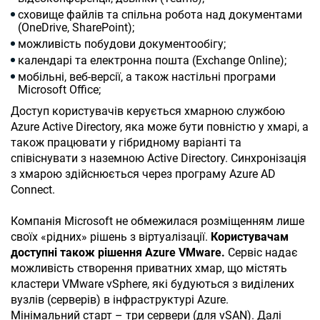
сховище файлів та спільна робота над документами
(OneDrive, SharePoint);
можливість побудови документообігу;
календарі та електронна пошта (Exchange Online);
мобільні, веб-версії, а також настільні програми
Microsoft Office;
Доступ користувачів керується хмарною службою
Azure Active Directory, яка може бути повністю у хмарі, а
також працювати у гібридному варіанті та
співіснувати з наземною Active Directory. Синхронізація
з хмарою здійснюється через програму Azure AD
Connect.
Компанія Microsoft не обмежилася розміщенням лише
своїх «рідних» рішень з віртуалізації.
Користувачам
доступні також рішення Azure VMware.
Сервіс надає
можливість створення приватних хмар, що містять
кластери VMware vSphere, які будуються з виділених
вузлів (серверів) в інфраструктурі Azure.
Мінімальний старт – три сервери (для vSAN). Далі