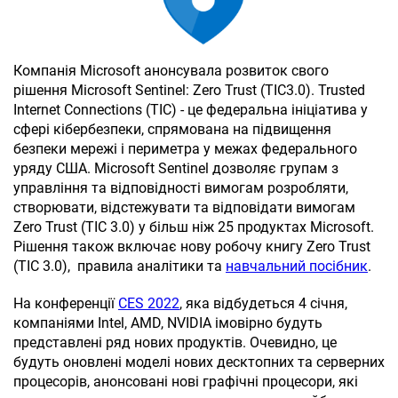
Компанія Microsoft анонсувала розвиток свого
рішення Microsoft Sentinel: Zero Trust (TIC3.0). Trusted
Internet Connections (TIC) - це федеральна ініціатива у
сфері кібербезпеки, спрямована на підвищення
безпеки мережі і периметра у межах федерального
уряду США. Microsoft Sentinel дозволяє групам з
управління та відповідності вимогам розробляти,
створювати, відстежувати та відповідати вимогам
Zero Trust (TIC 3.0) у більш ніж 25 продуктах Microsoft.
Рішення також включає нову робочу книгу Zero Trust
(TIC 3.0), правила аналітики та
навчальний посібник
.
На конференції
CES 2022
, яка відбудеться 4 січня,
компаніями Intel, AMD, NVIDIA імовірно будуть
представлені ряд нових продуктів. Очевидно, це
будуть оновлені моделі нових десктопних та серверних
процесорів, анонсовані нові графічні процесори, які