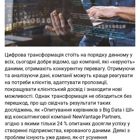
Цифрова трансформація стоїть на порядку денному у
всіх, сьогодні добре відомо, що компанії, які «керують»
даними, отримають конкурентну перевагу. Отримуючи
та аналізуючи дані, компанії можуть краще реагувати
на потреби клієнтів, адаптувати пропозиції,
покращувати клієнтський досвід і знаходити нові
можливості. Однак трансформація не обходиться без
перешкод, про що свідчать результати таких
досліджень, як «Опитування керівників з Big Data і ШІ»
від консалтингової компанії NewVantage Partners,
згідно з якими тільки 24 % опитаних досягли успіху у
створенні підприємства, керованого даними. Деякі з
проблем існують уже давно, як-от усунення