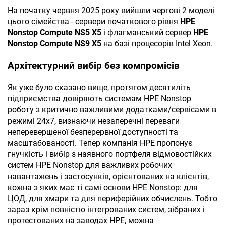
На початку червня 2025 року вийшли чергові 2 моделі
цього сімейства - сервери початкового рівня
HPE
Nonstop Compute NS5 X5
і флагманський сервер
HPE
Nonstop Compute NS9 X5
на базі процесорів Intel Xeon.
Архітектурний вибір без компромісів
Як уже було сказано вище, протягом десятиліть
підприємства довіряють системам HPE Nonstop
роботу з критично важливими додатками/сервісами в
режимі 24x7, визнаючи незаперечні переваги
неперевершеної безперервної доступності та
масштабованості. Тепер компанія HPE пропонує
гнучкість і вибір з наявного портфеля відмовостійких
систем HPE Nonstop для важливих робочих
навантажень і застосунків, орієнтованих на клієнтів,
кожна з яких має ті самі основи HPE Nonstop: для
ЦОД, для хмари та для периферійних обчислень. Тобто
зараз крім повністю інтегрованих систем, зібраних і
протестованих на заводах НРЕ, можна