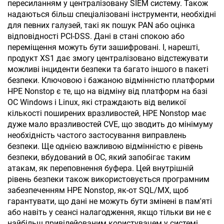
пересиланням у централізовану SIEM систему. Також
надаються більш спеціалізовані інструменти, необхідні
для певних галузей, такі як пошук PAN або оцінка
відповідності PCI-DSS. Дані в стані спокою або
переміщення можуть бути зашифровані. І, нарешті,
продукт XS1 дає змогу централізовано відстежувати
можливі інциденти безпеки та багато іншого в пакеті
безпеки. Ключовою і бажаною відмінністю платформи
HPE Nonstop є те, що на відміну від платформ на базі
ОС Windows і Linux, які страждають від великої
кількості поширених вразливостей, HPE Nonstop має
дуже мало вразливостей CVE, що зводить до мінімуму
необхідність частого застосування виправлень
безпеки. Ще однією важливою відмінністю є рівень
безпеки, вбудований в ОС, який запобігає таким
атакам, як переповнення буфера. Цей внутрішній
рівень безпеки також використовується програмним
забезпеченням HPE Nonstop, як-от SQL/MX, щоб
гарантувати, що дані не можуть бути змінені в пам'яті
або навіть у сеансі налагодження, якщо тільки ви не є
найбільш привілейованим користувачем у системі.