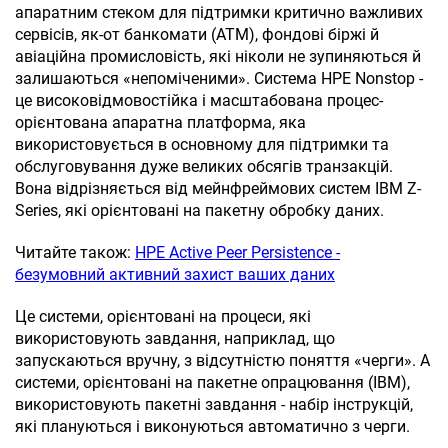
апаратним стеком для підтримки критично важливих
сервісів, як-от банкомати (ATM), фондові біржі й
авіаційна промисловість, які ніколи не зупиняються й
залишаються «непоміченими». Система HPE Nonstop -
це високовідмовостійка і масштабована процес-
орієнтована апаратна платформа, яка
використовується в основному для підтримки та
обслуговування дуже великих обсягів транзакцій.
Вона відрізняється від мейнфреймових систем IBM Z-
Series, які орієнтовані на пакетну обробку даних.
Читайте також:
HPE Active Peer Persistence -
безумовний активний захист ваших даних
Це системи, орієнтовані на процеси, які
використовують завдання, наприклад, що
запускаються вручну, з відсутністю поняття «черги». А
системи, орієнтовані на пакетне опрацювання (IBM),
використовують пакетні завдання - набір інструкцій,
які плануються і виконуються автоматично з черги.