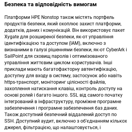
Безпека та відповідність вимогам
Платформи HPE Nonstop також містять портфель
продуктів безпеки, який охоплює захист платформи,
додатків, даних і комунікацій. Він використовує пакет
Xygate для розширеної безпеки, як-от управління
ідентифікацією та доступом (IAM), включно з
визнаними в галузі рішеннями безпеки, як-от CyberArk і
SailPoint для сховищ паролів і оптимізованого
управління життєвим циклом користувачів. Інші
приклади мають багатофакторну автентифікацію,
доступну для входу в систему, застосунок або навіть
https-транспорт, моніторинг цілісності файлів,
захоплення натискання клавіш, контроль доступу на
основі ролей і багато іншого. SSL від самого початку
інтегрований в інфраструктуру, проміжне програмне
забезпечення і програмне забезпечення баз даних.
Також доступний безпечний віддалений доступ по
SSH. Доступний аудит, включно з об'єднанням кількох
джерел, фільтрацією, що налаштовується, і