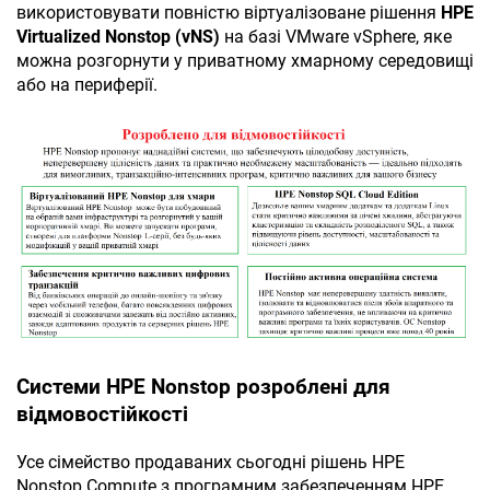
використовувати повністю віртуалізоване рішення
HPE
Virtualized Nonstop (vNS)
на базі VMware vSphere, яке
можна розгорнути у приватному хмарному середовищі
або на периферії.
Системи HPE Nonstop розроблені для
відмовостійкості
Усе сімейство продаваних сьогодні рішень HPE
Nonstop Compute з програмним забезпеченням HPE