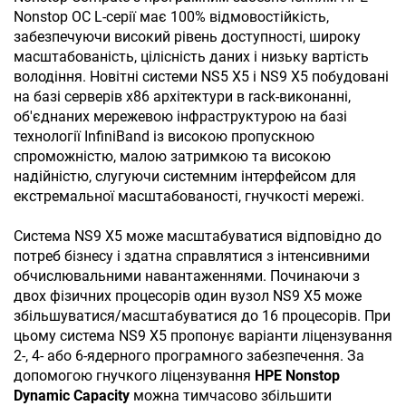
Nonstop ОС L-серії має 100% відмовостійкість,
забезпечуючи високий рівень доступності, широку
масштабованість, цілісність даних і низьку вартість
володіння. Новітні системи NS5 X5 і NS9 X5 побудовані
на базі серверів х86 архітектури в rack-виконанні,
об'єднаних мережевою інфраструктурою на базі
технології InfiniBand із високою пропускною
спроможністю, малою затримкою та високою
надійністю, слугуючи системним інтерфейсом для
екстремальної масштабованості, гнучкості мережі.
Система NS9 X5 може масштабуватися відповідно до
потреб бізнесу і здатна справлятися з інтенсивними
обчислювальними навантаженнями. Починаючи з
двох фізичних процесорів один вузол NS9 X5 може
збільшуватися/масштабуватися до 16 процесорів. При
цьому система NS9 X5 пропонує варіанти ліцензування
2-, 4- або 6-ядерного програмного забезпечення. За
допомогою гнучкого ліцензування
HPE Nonstop
Dynamic Capacity
можна тимчасово збільшити