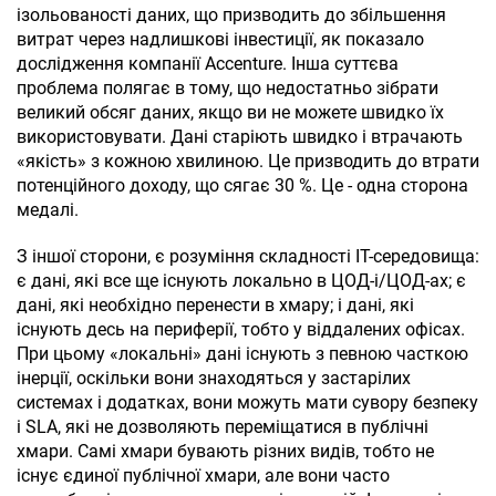
ізольованості даних, що призводить до збільшення
витрат через надлишкові інвестиції, як показало
дослідження компанії Accenture. Інша суттєва
проблема полягає в тому, що недостатньо зібрати
великий обсяг даних, якщо ви не можете швидко їх
використовувати. Дані старіють швидко і втрачають
«якість» з кожною хвилиною. Це призводить до втрати
потенційного доходу, що сягає 30 %. Це - одна сторона
медалі.
З іншої сторони, є розуміння складності ІТ-середовища:
є дані, які все ще існують локально в ЦОД-і/ЦОД-ах; є
дані, які необхідно перенести в хмару; і дані, які
існують десь на периферії, тобто у віддалених офісах.
При цьому «локальні» дані існують з певною часткою
інерції, оскільки вони знаходяться у застарілих
системах і додатках, вони можуть мати сувору безпеку
і SLA, які не дозволяють переміщатися в публічні
хмари. Самі хмари бувають різних видів, тобто не
існує єдиної публічної хмари, але вони часто