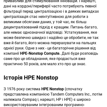
привабливі для стимулювання інновацій. І нарешті,
дані на кордоні/периферії часто потребують певної
фільтрації перед централізацією і в деяких випадках
централізація стає неінтуїтивною для роботи з
великими обсягами даних, у той час, як більш
децентралізований підхід є кращим. Питань багато,
але немає однозначної відповіді. Устаткування, яке
може безпечно швидко і надійно це обробити, не так
вже й багато, його можна перерахувати на пальцях
однієї руки. Одне з них - це багаторічне рішення від
компанії
НРЕ-Nonstop Compute.
Далі буде розповідь
саме про це обладнання, яке продається вже
практично 50 років, але мало хто про це знає.
Історія HPE Nonstop
З 1976 року система
HPE Nonstop
(спочатку
представлена компанією Tandem Computers Inc., потім
належала Compaq і, нарешті, HP і HPE) є широко
використовуваним інтегрованим програмно-