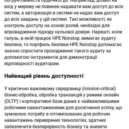
обґрунтованість будь-якої дії. Наприклад, дозвіл на
вхід у мережу не повинен надавати вам доступ до всіх
систем, а авторизація в системі не надає вам доступ
до всіх завдань у цій системі. Такі можливості, як
контроль доступу на основі ролей, необхідні для
впровадження підходу нульової довіри. Нарешті, коли
галузь, в якій працює HPE Nonstop, вимагає аудиту
безпеки, то портфель безпеки HPE Nonstop допомагає
значно спростити проходження такого аудиту за
допомогою інструментів для демонстрації
відповідності аудиторам.
Найвищий рівень доступності
У критично важливому середовищі (mission-critical)
бізнес-обробка, обробка транзакцій у режимі онлайн
(OLTP) і корпоративні бази даних є найважливішими
робочими навантаженнями для досягнення успіху, що
зумовлює потребу в оптимізованих для робочих
навантажень перевірених технологіях, здатних
забезпечити безперервність бізнесу та знизити