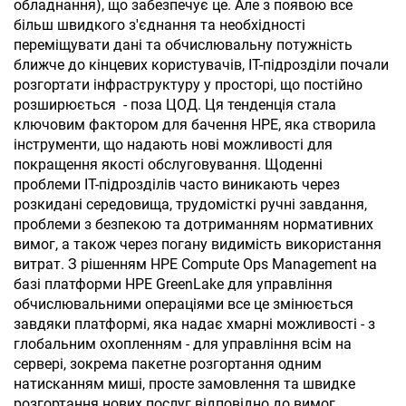
обладнання), що забезпечує це. Але з появою все
більш швидкого з'єднання та необхідності
переміщувати дані та обчислювальну потужність
ближче до кінцевих користувачів, ІТ-підрозділи почали
розгортати інфраструктуру у просторі, що постійно
розширюється - поза ЦОД. Ця тенденція стала
ключовим фактором для бачення HPE, яка створила
інструменти, що надають нові можливості для
покращення якості обслуговування. Щоденні
проблеми ІТ-підрозділів часто виникають через
розкидані середовища, трудомісткі ручні завдання,
проблеми з безпекою та дотриманням нормативних
вимог, а також через погану видимість використання
витрат. З рішенням
HPE Compute Ops Management
на
базі платформи HPE GreenLake для управління
обчислювальними операціями все це змінюється
завдяки платформі, яка надає хмарні можливості - з
глобальним охопленням - для управління всім на
сервері, зокрема пакетне розгортання одним
натисканням миші, просте замовлення та швидке
розгортання нових послуг відповідно до вимог