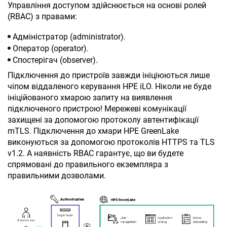
Управління доступом здійснюється на основі ролей
(RBAC) з правами:
Адміністратор (
administrator
).
Оператор (
operator
).
Спостерігач (
observer
).
Підключення до пристроїв завжди ініціюються лише
чіпом віддаленого керування HPE iLO. Ніколи не буде
ініційованого хмарою запиту на виявлення
підключеного пристрою! Мережеві комунікації
захищені за допомогою протоколу автентифікації
mTLS
. Підключення до хмари HPE GreenLake
виконуються за допомогою протоколів HTTPS та TLS
v1.2. А наявність RBAC гарантує, що ви будете
спрямовані до правильного екземпляра з
правильними дозволами.