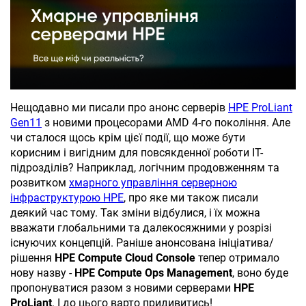
Нещодавно ми писали про анонс серверів
HPE ProLiant
Gen11
з новими процесорами AMD 4-го покоління
. Але
чи сталося щось крім цієї події, що може бути
корисним і вигідним для повсякденної роботи ІТ-
підрозділів? Наприклад, логічним продовженням та
розвитком
хмарного управління серверною
інфраструктурою HPE
, про яке ми також писали
деякий час тому
. Так зміни відбулися, і їх можна
вважати глобальними та далекосяжними у розрізі
існуючих концепцій. Раніше анонсована ініціатива/
рішення
HPE Compute Cloud Console
тепер отримало
нову назву -
HPE Compute Ops Management
, воно буде
пропонуватися разом з новими серверами
HPE
ProLiant
. І до цього варто придивитись!