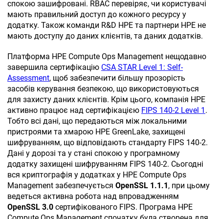
спокою зашифровані. RBAC перевіряє, чи користувачі
мають правильний доступ до кожного ресурсу у
додатку. Також команди R&D HPE та партнери HPE не
мають доступу до даних клієнтів, та даних додатків.
Платформа
HPE Compute Ops Management
нещодавно
завершила сертифікацію
CSA STAR Level 1: Self-
Assessment
, щоб забезпечити більшу прозорість
засобів керування безпекою, що використовуються
для захисту даних клієнтів. Крім цього, компанія HPE
активно працює над сертифікацією
FIPS 140-2 Level 1
.
Тобто всі дані, що передаються між локальними
пристроями та хмарою HPE GreenLake, захищені
шифруванням, що відповідають стандарту FIPS 140-2.
Дані у дорозі та у стані спокою у програмному
додатку захищені шифруванням FIPS 140-2. Сьогодні
вся криптографія у додатках у
HPE Compute Ops
Management
забезпечується
OpenSSL 1.1.1
, при цьому
ведеться активна робота над впровадженням
OpenSSL 3.0
сертифікованого FIPS. Програма
HPE
Compute Ops Management
спочатку була створена для