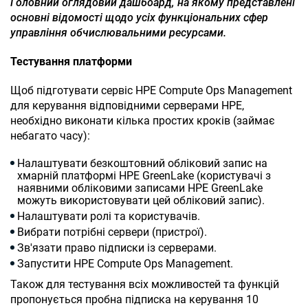
Головний оглядовий дашбоард, на якому представлені
основні відомості щодо усіх функціональних сфер
управління обчислювальними ресурсами.
Тестування платформи
Щоб підготувати сервіс
HPE
Compute
Ops
Management
для керування відповідними серверами HPE,
необхідно виконати кілька простих кроків (займає
небагато часу):
Налаштувати безкоштовний обліковий запис на
хмарній платформі HPE GreenLake (користувачі з
наявними обліковими записами HPE GreenLake
можуть використовувати цей обліковий запис).
Налаштувати ролі та користувачів.
Вибрати потрібні сервери (пристрої).
Зв'язати право підписки із серверами.
Запустити
HPE Compute Ops Management
.
Також для тестування всіх можливостей та функцій
пропонується пробна підписка на керування 10