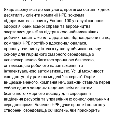
Якщо звернутися до минулого, протягом останніх двох
десятиліть клієнти компанії HPE, зокрема
підприємства зі списку
Fortune 100
у галузі охорони
здоров'я, банківської справи та виробництва,
зверталися до неї за підтримкою найважливіших
робочих навантажень та додатків. Відповідаючи на це,
компанія HPE постійно вдосконалювалася,
пропонуючи ринку інтелектуальну обчислювальну
основу для гібридного хмарного середовища з
неперевершеною багатосторонньою безпекою,
оптимізацією робочого навантаження та
інтелектуальною автоматизацією. Усі ці можливості
вже доступні у рамках моделі "як сервіс". Окрім
вищезазначеного, компанія HPE завжди ставила перед
собою одне з завдань: надання всім клієнтам
безпечного хмарного досвіду для спрощення
виділення ресурсів та управління їх обчислювальними
середовищами. Бачення HPE дуже просте і полягає у
створенні середовища обчислень, яке прискорить