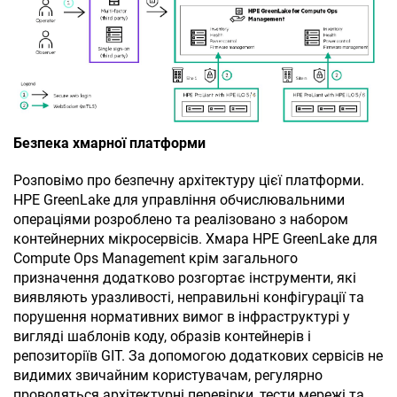
Безпека хмарної платформи
Розповімо про безпечну архітектуру цієї платформи.
HPE GreenLake для управління обчислювальними
операціями розроблено та реалізовано з набором
контейнерних мікросервісів. Хмара HPE GreenLake для
Compute Ops Management
крім загального
призначення додатково розгортає інструменти, які
виявляють уразливості, неправильні конфігурації та
порушення нормативних вимог в інфраструктурі у
вигляді шаблонів коду, образів контейнерів і
репозиторіїв GIT. За допомогою додаткових сервісів не
видимих звичайним користувачам, регулярно
проводяться архітектурні перевірки, тести мережі та