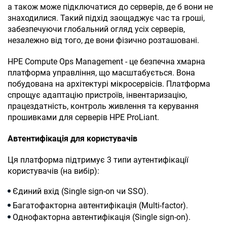
а також може підключатися до серверів, де б вони не
знаходилися. Такий підхід заощаджує час та гроші,
забезпечуючи глобальний огляд усіх серверів,
незалежно від того, де вони фізично розташовані.
HPE
Compute
Ops
Management
- це безпечна хмарна
платформа управління, що масштабується. Вона
побудована на архітектурі мікросервісів. Платформа
спрощує адаптацію пристроїв, інвентаризацію,
працездатність, контроль живлення та керування
прошивками для серверів
HPE ProLiant
.
Автентифікація для користувачів
Ця платформа підтримує 3 типи аутентифікації
користувачів (на вибір):
Єдиний вхід (
Single sign-on
чи SSO).
Багатофакторна автентифікація (
Multi-factor
).
Однофакторна автентифікація (
Single sign-on
).