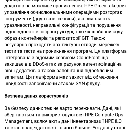
додатків на можливе проникнення. HPE GreenLake для
управління обчислювальними операціями розгортає
інструменти (додаткові сервіси), які виявляють
уразливості, неправильні конфігурації та порушення
відповідності в інфраструктурі, такі як шаблони коду,
образи контейнерів та репозиторії GIT. Також
регулярно проходять архітектурні огляди, мережеві
тести та тести на проникнення програм. Ця платформа
інтегрована з відомим сервісом
CloudFront
, що
захищає від
DDoS
-атак за рахунок автентифікації на
рівні додатків, а також запобігання підробленим
запитам. Ця платформа має захист від обмеження
швидкості запобігаючи атакам SYN-флуду.
Безпека даних користувачів
За безпеку даних теж не варто переживати. Дані, які
зберігаються та використовуються
HPE Compute Ops
Management
, включають дані інвентаризації HPE iLO
та стан працездатності і нічого більше. Усі дані у стані