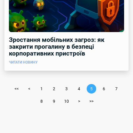
Зростання мобільних загроз: як
закрити прогалину в безпеці
корпоративних пристроїв
ЧИТАТИ НОВИНУ
<<
<
1
2
3
4
5
6
7
8
9
10
>
>>